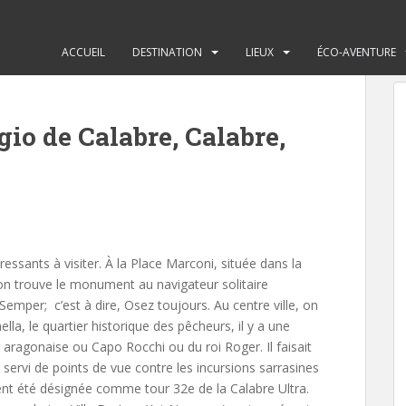
ACCUEIL
DESTINATION
LIEUX
ÉCO-AVENTURE
io de Calabre, Calabre,
e
ssants à visiter. À la Place Marconi, située dans la
 on trouve le monument au navigateur solitaire
Semper; c’est à dire, Osez toujours. Au centre ville, on
ella, le quartier historique des pêcheurs, il y a une
 aragonaise ou Capo Rocchi ou du roi Roger. Il faisait
 servi de points de vue contre les incursions sarrasines
ment été désignée comme tour 32e de la Calabre Ultra.