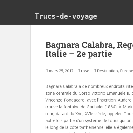
Skip to main content
Trucs-de-voyage
Bagnara Calabra, Regg
Italie – 2e partie
,
mars 25, 2017
rose
Destination
Europ
Bagnara Calabra a de nombreux endroits intére
zone centrale du Corso Vittorio Emanuele II,
Vincenzo Fondacaro, avec l’inscrition: Audere 
trouve la fontaine de Garibaldi (1864). À Marin
tour, datant du XVe, XVIe siècle, appelée Tour
autrefois partie d’un système de tours qui ont
le long de la côte tyrrhénienne: elle a égale