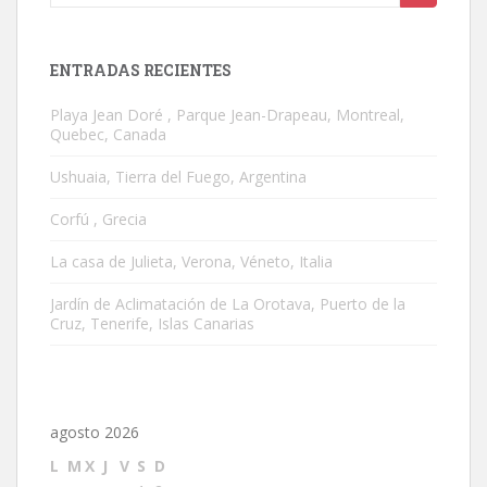
ENTRADAS RECIENTES
Playa Jean Doré , Parque Jean-Drapeau, Montreal,
Quebec, Canada
Ushuaia, Tierra del Fuego, Argentina
Corfú , Grecia
La casa de Julieta, Verona, Véneto, Italia
Jardín de Aclimatación de La Orotava, Puerto de la
Cruz, Tenerife, Islas Canarias
agosto 2026
L
M
X
J
V
S
D