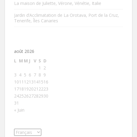
La maison de Juliette, Vérone, Vénétie, Italie
Jardin d’Acclimatation de La Orotava, Port de la Cruz,
Tenerife, Îles Canaries
août 2026
L
M
M
J
V
S
D
1
2
3
4
5
6
7
8
9
10
11
12
13
14
15
16
17
18
19
20
21
22
23
24
25
26
27
28
29
30
31
« Juin
Choisir