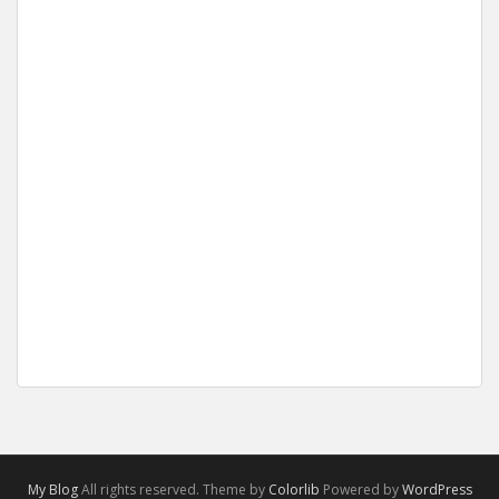
My Blog
All rights reserved. Theme by
Colorlib
Powered by
WordPress