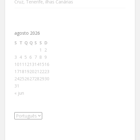
Cruz, Tenerife, ilhas Canárias
agosto 2026
S
T
Q
Q
S
S
D
1
2
3
4
5
6
7
8
9
10
11
12
13
14
15
16
17
18
19
20
21
22
23
24
25
26
27
28
29
30
31
« jun
Escolha
um
idioma