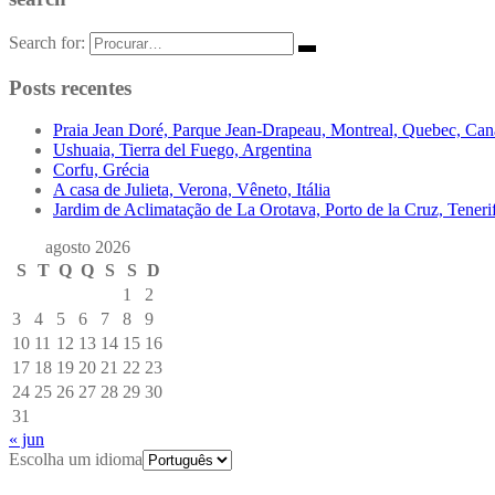
Search for:
Posts recentes
Praia Jean Doré, Parque Jean-Drapeau, Montreal, Quebec, Ca
Ushuaia, Tierra del Fuego, Argentina
Corfu, Grécia
A casa de Julieta, Verona, Vêneto, Itália
Jardim de Aclimatação de La Orotava, Porto de la Cruz, Tenerif
agosto 2026
S
T
Q
Q
S
S
D
1
2
3
4
5
6
7
8
9
10
11
12
13
14
15
16
17
18
19
20
21
22
23
24
25
26
27
28
29
30
31
« jun
Escolha um idioma