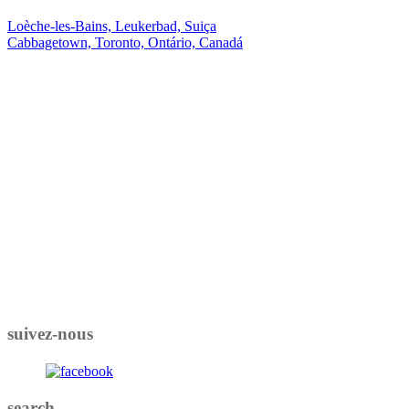
Loèche-les-Bains, Leukerbad, Suiça
Cabbagetown, Toronto, Ontário, Canadá
suivez-nous
search