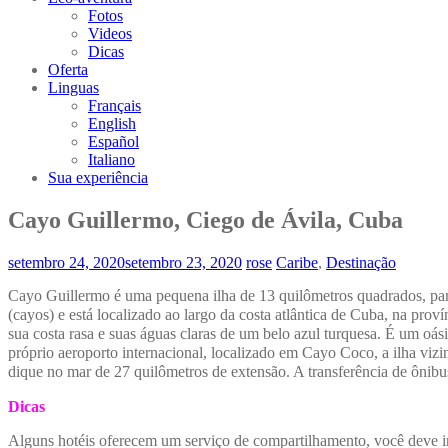
Fotos
Videos
Dicas
Oferta
Linguas
Français
English
Español
Italiano
Sua experiência
Cayo Guillermo, Ciego de Ávila, Cuba
setembro 24, 2020
setembro 23, 2020
rose
Caribe
,
Destinação
Cayo Guillermo é uma pequena ilha de 13 quilômetros quadrados, part
(cayos) e está localizado ao largo da costa atlântica de Cuba, na pro
sua costa rasa e suas águas claras de um belo azul turquesa. É um oás
próprio aeroporto internacional, localizado em Cayo Coco, a ilha vi
dique no mar de 27 quilômetros de extensão. A transferência de ônib
Dicas
Alguns hotéis oferecem um serviço de compartilhamento, você deve ir à