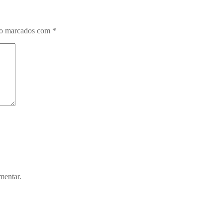
ão marcados com
*
mentar.