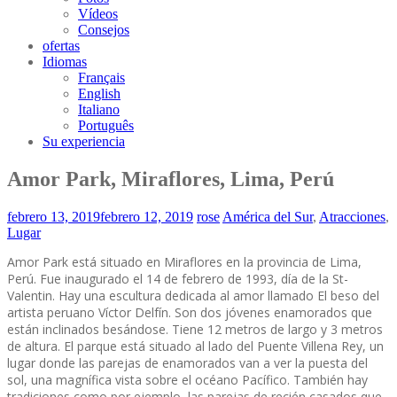
Vídeos
Consejos
ofertas
Idiomas
Français
English
Italiano
Português
Su experiencia
Amor Park, Miraflores, Lima, Perú
febrero 13, 2019
febrero 12, 2019
rose
América del Sur
,
Atracciones
,
Lugar
Amor Park está situado en Miraflores en la provincia de Lima,
Perú. Fue inaugurado el 14 de febrero de 1993, día de la St-
Valentin. Hay una escultura dedicada al amor llamado El beso del
artista peruano Víctor Delfín. Son dos jóvenes enamorados que
están inclinados besándose. Tiene 12 metros de largo y 3 metros
de altura. El parque está situado al lado del Puente Villena Rey, un
lugar donde las parejas de enamorados van a ver la puesta del
sol, una magnífica vista sobre el océano Pacífico. También hay
tradiciones como por ejemplo, las parejas de recién casados que