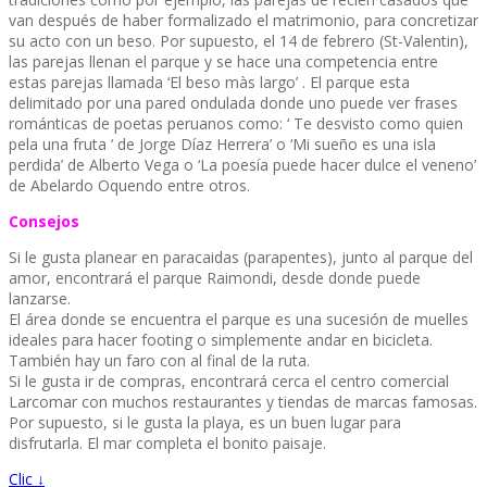
van después de haber formalizado el matrimonio, para concretizar
su acto con un beso. Por supuesto, el 14 de febrero (St-Valentin),
las parejas llenan el parque y se hace una competencia entre
estas parejas llamada ‘El beso màs largo’ . El parque esta
delimitado por una pared ondulada donde uno puede ver frases
románticas de poetas peruanos como: ‘ Te desvisto como quien
pela una fruta ‘ de Jorge Díaz Herrera’ o ‘Mi sueño es una isla
perdida’ de Alberto Vega o ‘La poesía puede hacer dulce el veneno’
de Abelardo Oquendo entre otros.
Consejos
Si le gusta planear en paracaidas (parapentes), junto al parque del
amor, encontrará el parque Raimondi, desde donde puede
lanzarse.
El área donde se encuentra el parque es una sucesión de muelles
ideales para hacer footing o simplemente andar en bicicleta.
También hay un faro con al final de la ruta.
Si le gusta ir de compras, encontrará cerca el centro comercial
Larcomar con muchos restaurantes y tiendas de marcas famosas.
Por supuesto, si le gusta la playa, es un buen lugar para
disfrutarla. El mar completa el bonito paisaje.
Clic ↓