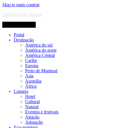
Skip to main content
Conselhos-de-Viagem
Toggle navigation
Portal
Destinação
América do sul
América do norte
América Central
Caribe
Europa
Perto de Montreal
Asia
Austrália
África
Lugares
Hotel
Cultural
Natural
Eventos e festivais
Atração
Adoração
Eco-aventura