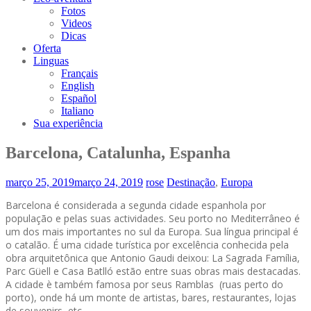
Fotos
Videos
Dicas
Oferta
Linguas
Français
English
Español
Italiano
Sua experiência
Barcelona, Catalunha, Espanha
março 25, 2019
março 24, 2019
rose
Destinação
,
Europa
Barcelona é considerada a segunda cidade espanhola por
população e pelas suas actividades. Seu porto no Mediterrâneo é
um dos mais importantes no sul da Europa. Sua língua principal é
o catalão. É uma cidade turística por excelência conhecida pela
obra arquitetônica que Antonio Gaudi deixou: La Sagrada Família,
Parc Güell e Casa Batlló estão entre suas obras mais destacadas.
A cidade è também famosa por seus Ramblas (ruas perto do
porto), onde há um monte de artistas, bares, restaurantes, lojas
de souvenirs, etc.