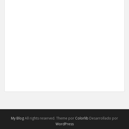
My Blog
All rights reserved. Theme por
Colorlib
Desarrollado por
WordPress