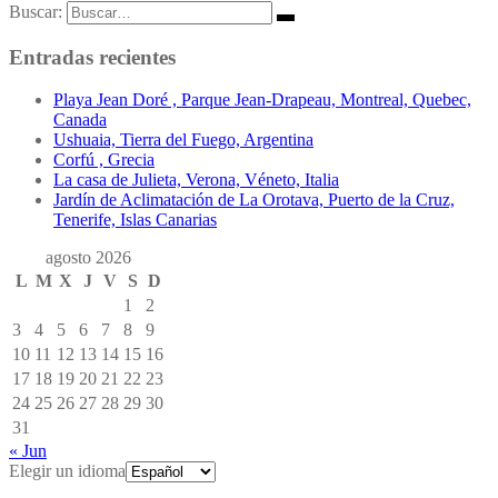
Buscar:
Entradas recientes
Playa Jean Doré , Parque Jean-Drapeau, Montreal, Quebec,
Canada
Ushuaia, Tierra del Fuego, Argentina
Corfú , Grecia
La casa de Julieta, Verona, Véneto, Italia
Jardín de Aclimatación de La Orotava, Puerto de la Cruz,
Tenerife, Islas Canarias
agosto 2026
L
M
X
J
V
S
D
1
2
3
4
5
6
7
8
9
10
11
12
13
14
15
16
17
18
19
20
21
22
23
24
25
26
27
28
29
30
31
« Jun
Elegir un idioma