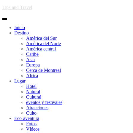
Skip to main content
Tips-and-Travel
Toggle navigation
Inicio
Destino
América del Sur
América del Norte
América central
Caribe
Asia
Europa
Cerca de Montreal
Africa
Lugar
Hotel
Natural
Cultural
eventos y festivales
Atracciones
Culto
Eco-aventura
Fotos
Vídeos