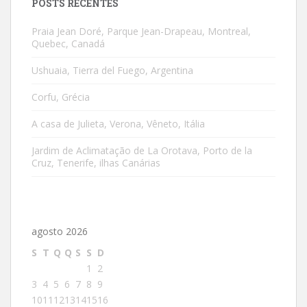
POSTS RECENTES
Praia Jean Doré, Parque Jean-Drapeau, Montreal,
Quebec, Canadá
Ushuaia, Tierra del Fuego, Argentina
Corfu, Grécia
A casa de Julieta, Verona, Vêneto, Itália
Jardim de Aclimatação de La Orotava, Porto de la
Cruz, Tenerife, ilhas Canárias
agosto 2026
S
T
Q
Q
S
S
D
1
2
3
4
5
6
7
8
9
10
11
12
13
14
15
16