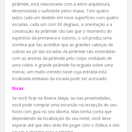
pirâmide, está relacionada com a astro-arquitetura,
desenvolvida o suficiente pelos maias. Tem quatro
lados cada um dividido em nove superficies com quatro
escadas, cada um com 90 degraus, a orientação e a
construção da pirâmide são tais que o momento do
equinócio da primavera e outono, o sol produz uma
sombra que faz acreditar que as grandes cabeças de
cobras ao pé das escadas da pirâmide são estendidas
com as arestas da pirâmide pelo corpo ondulado de
uma cobra. A grande pirâmide foi erguida sobre uma
menor, um muito estreito túnel cuja entrada está
localizada embaixo da escada pode ser acessado.
Dicas
Se você ficar na Riviera Maya, ou nas proximidades,
você pode comprar uma excursão na recepção do seu
hotel com guia no seu idioma. Mas tenha conta que
dependendo da localização do seu hotel, você deve
esperar até que eles virão lhe pegar com o ônibus e isto
vai ser o mesmo para o retorno.