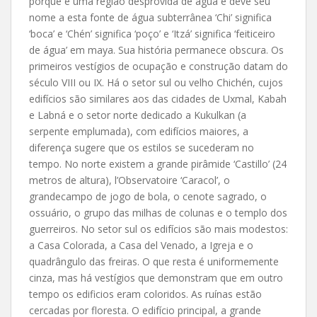
porque é uma região desprovida de água e deve seu
nome a esta fonte de água subterrânea ‘Chi’ significa
‘boca’ e ‘Chén’ significa ‘poço’ e ‘Itzá’ significa ‘feiticeiro
de água’ em maya. Sua história permanece obscura. Os
primeiros vestígios de ocupação e construção datam do
século VIII ou IX. Há o setor sul ou velho Chichén, cujos
edifícios são similares aos das cidades de Uxmal, Kabah
e Labná e o setor norte dedicado a Kukulkan (a
serpente emplumada), com edifícios maiores, a
diferença sugere que os estilos se sucederam no
tempo. No norte existem a grande pirâmide ‘Castillo’ (24
metros de altura), l’Observatoire ‘Caracol’, o
grandecampo de jogo de bola, o cenote sagrado, o
ossuário, o grupo das milhas de colunas e o templo dos
guerreiros. No setor sul os edifícios são mais modestos:
a Casa Colorada, a Casa del Venado, a Igreja e o
quadrângulo das freiras. O que resta é uniformemente
cinza, mas há vestígios que demonstram que em outro
tempo os edificios eram coloridos. As ruínas estão
cercadas por floresta. O edifício principal, a grande