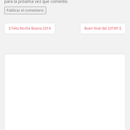
para la próxima vez que comente.
Navegación
Feliz Noche Buena 2016
Buen final del 2016!!!
de
entradas