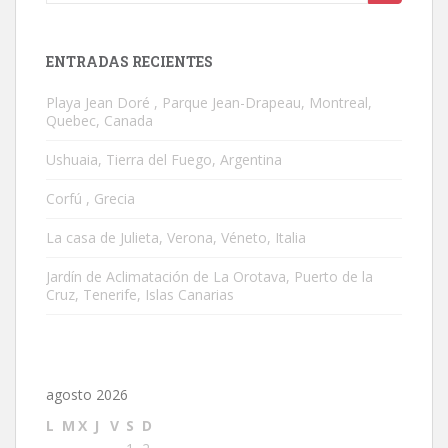
ENTRADAS RECIENTES
Playa Jean Doré , Parque Jean-Drapeau, Montreal,
Quebec, Canada
Ushuaia, Tierra del Fuego, Argentina
Corfú , Grecia
La casa de Julieta, Verona, Véneto, Italia
Jardín de Aclimatación de La Orotava, Puerto de la
Cruz, Tenerife, Islas Canarias
agosto 2026
L
M
X
J
V
S
D