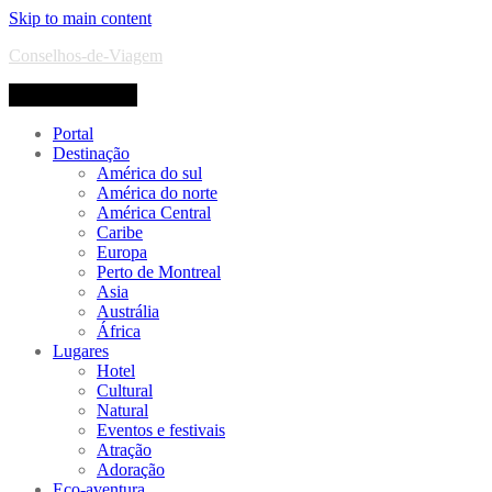
Skip to main content
Conselhos-de-Viagem
Toggle navigation
Portal
Destinação
América do sul
América do norte
América Central
Caribe
Europa
Perto de Montreal
Asia
Austrália
África
Lugares
Hotel
Cultural
Natural
Eventos e festivais
Atração
Adoração
Eco-aventura