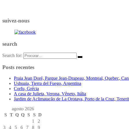
suivez-nous
search
Search for:
Posts recentes
Praia Jean Doré, Parque Jean-Drapeau, Montreal, Quebec, Ca
Ushuaia, Tierra del Fuego, Argentina
Corfu, Grécia
A casa de Julieta, Verona, Vêneto, Itália
Jardim de Aclimatação de La Orotava, Porto de la Cruz, Tenerif
agosto 2026
S
T
Q
Q
S
S
D
1
2
3
4
5
6
7
8
9