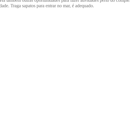
Há também outras oportunidades para fazer atividades perto do complex
idade.
Traga sapatos para entrar no mar, é adequado.