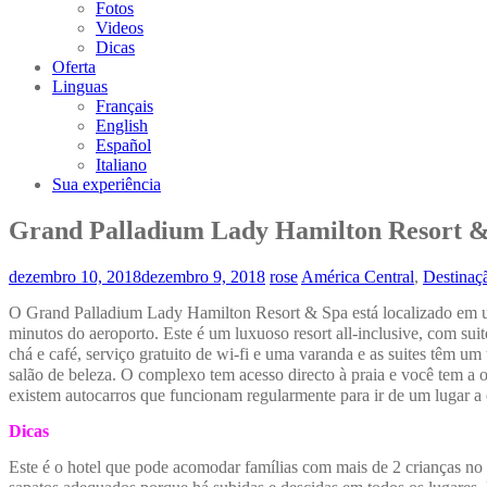
Fotos
Videos
Dicas
Oferta
Linguas
Français
English
Español
Italiano
Sua experiência
Grand Palladium Lady Hamilton Resort &
dezembro 10, 2018
dezembro 9, 2018
rose
América Central
,
Destinaç
O Grand Palladium Lady Hamilton Resort & Spa está localizado em u
minutos do aeroporto. Este é um luxuoso resort all-inclusive, com sui
chá e café, serviço gratuito de wi-fi e uma varanda e as suites têm um 
salão de beleza. O complexo tem acesso directo à praia e você tem a 
existem autocarros que funcionam regularmente para ir de um lugar a 
Dicas
Este é o hotel que pode acomodar famílias com mais de 2 crianças no