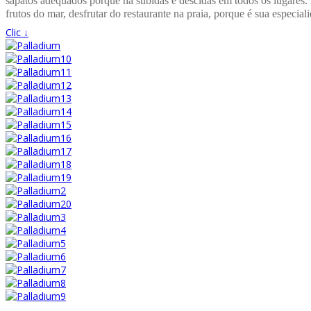
sapatos adequados porque há subidas e descidas em todos os lugares.
frutos do mar, desfrutar do restaurante na praia, porque é sua especial
Clic ↓