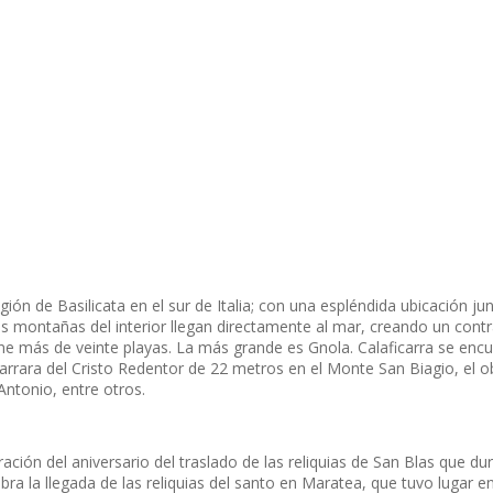
ión de Basilicata en el sur de Italia; con una espléndida ubicación j
as montañas del interior llegan directamente al mar, creando un con
ene más de veinte playas. La más grande es Gnola. Calaficarra se enc
arrara del Cristo Redentor de 22 metros en el Monte San Biagio, el ob
 Antonio, entre otros.
bración del aniversario del traslado de las reliquias de San Blas qu
ra la llegada de las reliquias del santo en Maratea, que tuvo lugar e