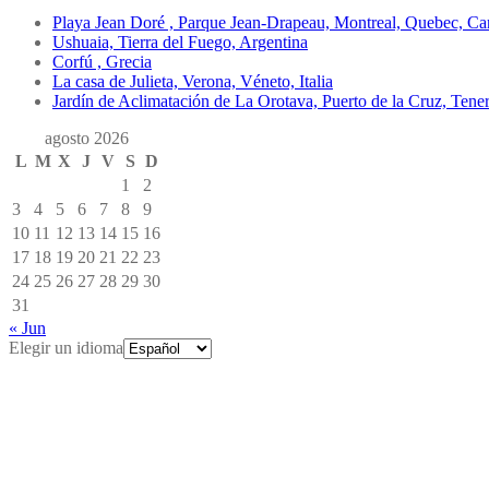
Playa Jean Doré , Parque Jean-Drapeau, Montreal, Quebec, C
Ushuaia, Tierra del Fuego, Argentina
Corfú , Grecia
La casa de Julieta, Verona, Véneto, Italia
Jardín de Aclimatación de La Orotava, Puerto de la Cruz, Teneri
agosto 2026
L
M
X
J
V
S
D
1
2
3
4
5
6
7
8
9
10
11
12
13
14
15
16
17
18
19
20
21
22
23
24
25
26
27
28
29
30
31
« Jun
Elegir un idioma