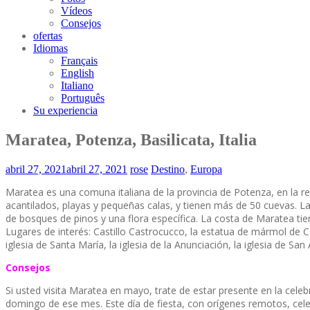
Vídeos
Consejos
ofertas
Idiomas
Français
English
Italiano
Português
Su experiencia
Maratea, Potenza, Basilicata, Italia
abril 27, 2021
abril 27, 2021
rose
Destino
,
Europa
Maratea es una comuna italiana de la provincia de Potenza, en la reg
acantilados, playas y pequeñas calas, y tienen más de 50 cuevas. L
de bosques de pinos y una flora específica. La costa de Maratea ti
Lugares de interés: Castillo Castrocucco, la estatua de mármol de C
iglesia de Santa María, la iglesia de la Anunciación, la iglesia de San
Consejos
Si usted visita Maratea en mayo, trate de estar presente en la cele
domingo de ese mes. Este día de fiesta, con orígenes remotos, celeb