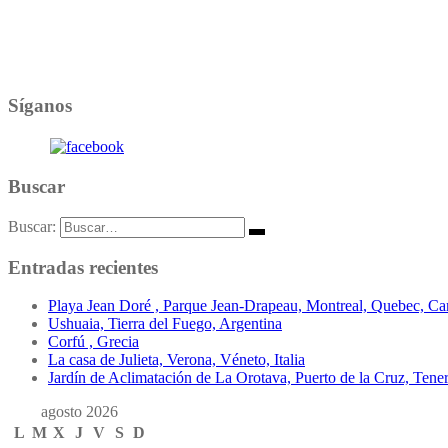
Síganos
Buscar
Buscar:
Entradas recientes
Playa Jean Doré , Parque Jean-Drapeau, Montreal, Quebec, C
Ushuaia, Tierra del Fuego, Argentina
Corfú , Grecia
La casa de Julieta, Verona, Véneto, Italia
Jardín de Aclimatación de La Orotava, Puerto de la Cruz, Teneri
agosto 2026
L
M
X
J
V
S
D