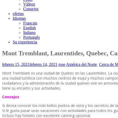
Vídeos
Consejos
ofertas
Idiomas
Français
English
Italiano
Português
Su experiencia
Mont Tremblant, Laurentides, Quebec, C
febrero 15, 2021
febrero 14, 2021
rose
América del Norte
,
Cerca de M
Mont Tremblant es una ciudad de Quebec en las Laurentides. La ci
una ciudad turística con muchos centros de esquí y muchos campos 
ciudadanos y la administración de la ciudad quieren vivir en armonía
tiene su encanto y sus actividades.
Consejos
Si desea conocer los más bellos puntos de vista y los secretos de la c
Si le gusta pasar unas vacaciones con actividades para todos los gus
Incluso hay hoteles con excelente catering opcional.