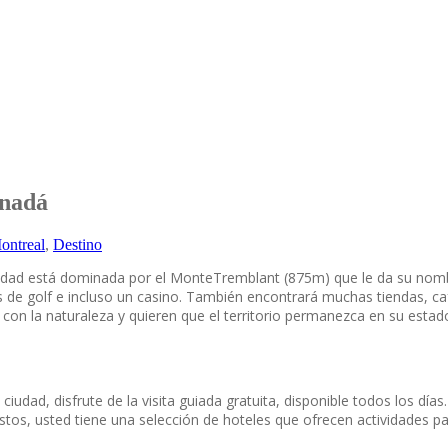
anadá
ontreal
,
Destino
udad está dominada por el MonteTremblant (875m) que le da su nombr
de golf e incluso un casino. También encontrará muchas tiendas, caf
 con la naturaleza y quieren que el territorio permanezca en su estado
iudad, disfrute de la visita guiada gratuita, disponible todos los días.
tos, usted tiene una selección de hoteles que ofrecen actividades para