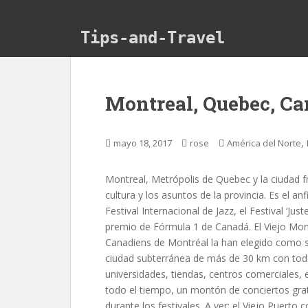
Skip to main content
Tips-and-Travel
Montreal, Quebec, C
,
mayo 18, 2017
rose
América del Norte
Montreal, Metrópolis de Quebec y la ciudad 
cultura y los asuntos de la provincia. Es el anf
Festival Internacional de Jazz, el Festival ‘Just
premio de Fórmula 1 de Canadá. El Viejo Montr
Canadiens de Montréal la han elegido como 
ciudad subterránea de más de 30 km con todo 
universidades, tiendas, centros comerciales, 
todo el tiempo, un montón de conciertos gra
durante los festivales. A ver: el Viejo Puer