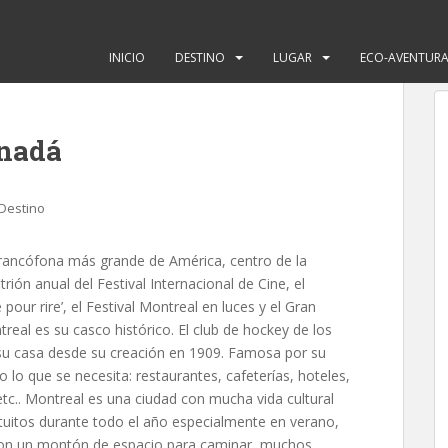
INICIO
DESTINO
LUGAR
ECO-AVENTUR
anadá
Destino
francófona más grande de América, centro de la
itrión anual del Festival Internacional de Cine, el
e pour rire’, el Festival Montreal en luces y el Gran
eal es su casco histórico. El club de hockey de los
su casa desde su creación en 1909. Famosa por su
lo que se necesita: restaurantes, cafeterías, hoteles,
etc.. Montreal es una ciudad con mucha vida cultural
tuitos durante todo el año especialmente en verano,
to con un montón de espacio para caminar, muchos