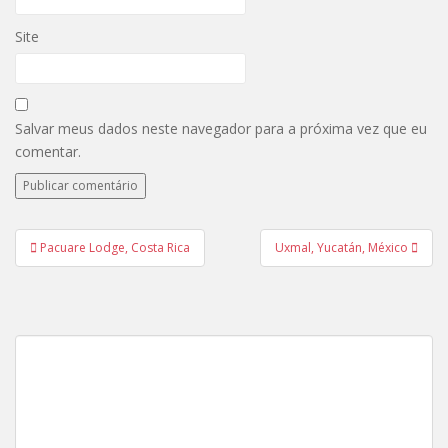
Site
Salvar meus dados neste navegador para a próxima vez que eu
comentar.
Navegação
Pacuare Lodge, Costa Rica
Uxmal, Yucatán, México
de
Post