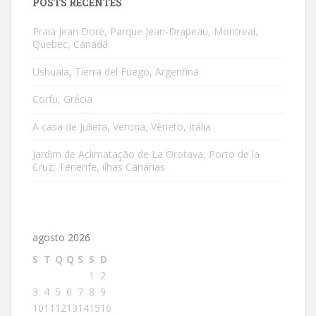
POSTS RECENTES
Praia Jean Doré, Parque Jean-Drapeau, Montreal,
Quebec, Canadá
Ushuaia, Tierra del Fuego, Argentina
Corfu, Grécia
A casa de Julieta, Verona, Vêneto, Itália
Jardim de Aclimatação de La Orotava, Porto de la
Cruz, Tenerife, ilhas Canárias
agosto 2026
S
T
Q
Q
S
S
D
1
2
3
4
5
6
7
8
9
10
11
12
13
14
15
16