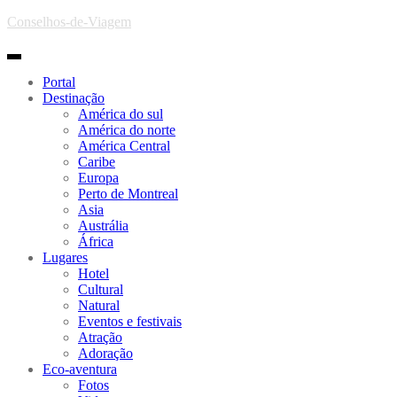
Skip to main content
Conselhos-de-Viagem
Toggle navigation
Portal
Destinação
América do sul
América do norte
América Central
Caribe
Europa
Perto de Montreal
Asia
Austrália
África
Lugares
Hotel
Cultural
Natural
Eventos e festivais
Atração
Adoração
Eco-aventura
Fotos