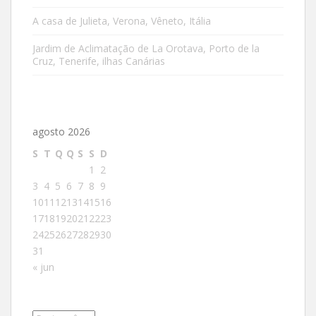
A casa de Julieta, Verona, Vêneto, Itália
Jardim de Aclimatação de La Orotava, Porto de la
Cruz, Tenerife, ilhas Canárias
agosto 2026
S
T
Q
Q
S
S
D
1
2
3
4
5
6
7
8
9
10
11
12
13
14
15
16
17
18
19
20
21
22
23
24
25
26
27
28
29
30
31
« jun