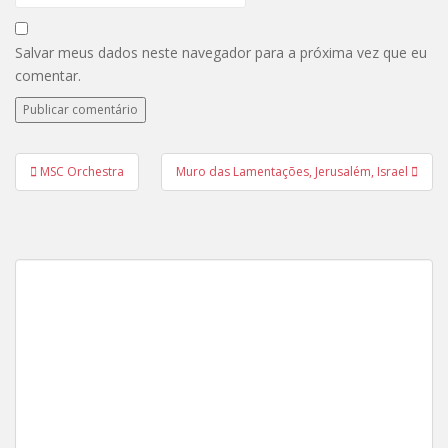
Salvar meus dados neste navegador para a próxima vez que eu
comentar.
Navegação
MSC Orchestra
Muro das Lamentações, Jerusalém, Israel
de
Post