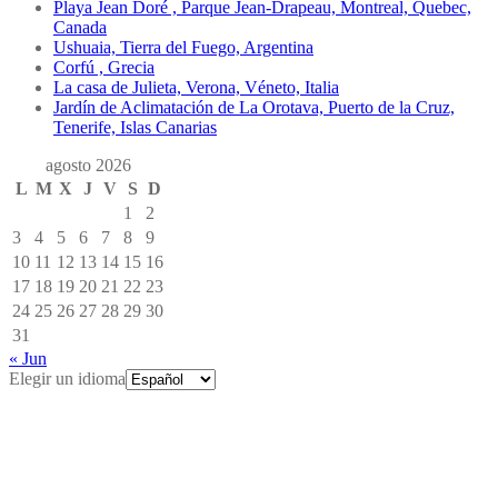
Playa Jean Doré , Parque Jean-Drapeau, Montreal, Quebec,
Canada
Ushuaia, Tierra del Fuego, Argentina
Corfú , Grecia
La casa de Julieta, Verona, Véneto, Italia
Jardín de Aclimatación de La Orotava, Puerto de la Cruz,
Tenerife, Islas Canarias
agosto 2026
L
M
X
J
V
S
D
1
2
3
4
5
6
7
8
9
10
11
12
13
14
15
16
17
18
19
20
21
22
23
24
25
26
27
28
29
30
31
« Jun
Elegir un idioma