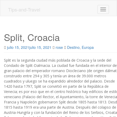
Skip
to
Tips-and-Travel
Toggle n
main
content
Split, Croacia
julio 15, 2021
julio 15, 2021
rose
Destino
,
Europa
Split es la segunda ciudad más poblada de Croacia y la sede del
Condado de Split-Dalmacia. La ciudad fue fundada en el interior de
gran palacio del emperador romano Diocleciano (de origen dálmat
construido entre 294 y 305 y tenía un área de 39.000 metros
cuadrados y uluego se ha expandido alrededor del palacio. Desde
1420 hasta 1797, Split se convirtió en parte de la República de
Venecia; es por eso que en el centro histórico hay edificios de estil
veneciano (Palacio del Rector, el Ayuntamiento, la torre de Venecia
Francia y Napoleón gobernaron Split desde 1805 hasta 1813. Des
1815 hasta 1919 era una parte de Austria. Después del colapso de
Austria-Hungría y con la fundación del Reino de los Serbios, Croata