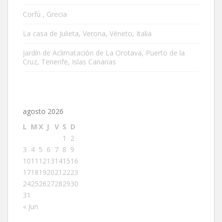
Corfú , Grecia
La casa de Julieta, Verona, Véneto, Italia
Jardín de Aclimatación de La Orotava, Puerto de la
Cruz, Tenerife, Islas Canarias
agosto 2026
L
M
X
J
V
S
D
1
2
3
4
5
6
7
8
9
10
11
12
13
14
15
16
17
18
19
20
21
22
23
24
25
26
27
28
29
30
31
« Jun