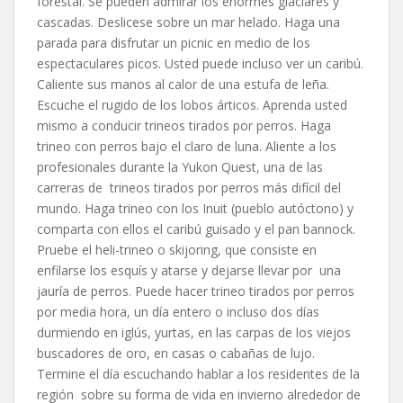
forestal. Se pueden admirar los enormes glaciares y
cascadas. Deslicese sobre un mar helado. Haga una
parada para disfrutar un picnic en medio de los
espectaculares picos. Usted puede incluso ver un caribú.
Caliente sus manos al calor de una estufa de leña.
Escuche el rugido de los lobos árticos. Aprenda usted
mismo a conducir trineos tirados por perros. Haga
trineo con perros bajo el claro de luna. Aliente a los
profesionales durante la Yukon Quest, una de las
carreras de trineos tirados por perros más difícil del
mundo. Haga trineo con los Inuit (pueblo autóctono) y
comparta con ellos el caribú guisado y el pan bannock.
Pruebe el heli-trineo o skijoring, que consiste en
enfilarse los esquís y atarse y dejarse llevar por una
jauría de perros. Puede hacer trineo tirados por perros
por media hora, un día entero o incluso dos días
durmiendo en iglús, yurtas, en las carpas de los viejos
buscadores de oro, en casas o cabañas de lujo.
Termine el día escuchando hablar a los residentes de la
región sobre su forma de vida en invierno alrededor de