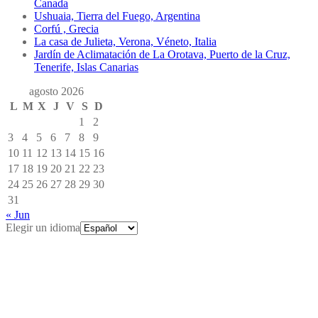
Canada
Ushuaia, Tierra del Fuego, Argentina
Corfú , Grecia
La casa de Julieta, Verona, Véneto, Italia
Jardín de Aclimatación de La Orotava, Puerto de la Cruz,
Tenerife, Islas Canarias
agosto 2026
L
M
X
J
V
S
D
1
2
3
4
5
6
7
8
9
10
11
12
13
14
15
16
17
18
19
20
21
22
23
24
25
26
27
28
29
30
31
« Jun
Elegir un idioma