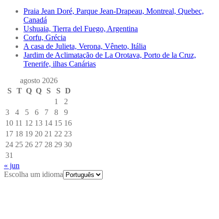
Praia Jean Doré, Parque Jean-Drapeau, Montreal, Quebec,
Canadá
Ushuaia, Tierra del Fuego, Argentina
Corfu, Grécia
A casa de Julieta, Verona, Vêneto, Itália
Jardim de Aclimatação de La Orotava, Porto de la Cruz,
Tenerife, ilhas Canárias
agosto 2026
S
T
Q
Q
S
S
D
1
2
3
4
5
6
7
8
9
10
11
12
13
14
15
16
17
18
19
20
21
22
23
24
25
26
27
28
29
30
31
« jun
Escolha um idioma