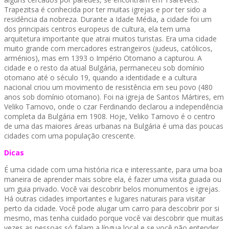
Trapezitsa é conhecida por ter muitas igrejas e por ter sido a
residência da nobreza. Durante a Idade Média, a cidade foi um
dos principais centros europeus de cultura, ela tem uma
arquitetura importante que atrai muitos turistas. Era uma cidade
muito grande com mercadores estrangeiros (judeus, católicos,
arménios), mas em 1393 o Império Otomano a capturou. A
cidade e o resto da atual Bulgária, permaneceu sob domínio
otomano até o século 19, quando a identidade e a cultura
nacional criou um movimento de resistência em seu povo (480
anos sob domínio otomano). Foi na igreja de Santos Mártires, em
Veliko Tarnovo, onde o czar Ferdinando declarou a independência
completa da Bulgária em 1908. Hoje, Veliko Tarnovo é o centro
de uma das maiores áreas urbanas na Bulgária é uma das poucas
cidades com uma população crescente.
Dicas
É uma cidade com uma história rica e interessante, para uma boa
maneira de aprender mais sobre ela, é fazer uma visita guiada ou
um guia privado. Você vai descobrir belos monumentos e igrejas.
Há outras cidades importantes e lugares naturais para visitar
perto da cidade. Você pode alugar um carro para descobrir por si
mesmo, mas tenha cuidado porque você vai descobrir que muitas
vezes as pessoas só falam a língua local e se você não entender