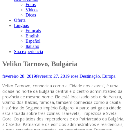
Fotos
Videos
Dicas
Oferta
Linguas
Français
English
Español
Italiano
Sua experiência
Veliko Tarnovo, Bulgária
fevereiro 28, 2019
fevereiro 27, 2019
rose
Destinação
,
Europa
Veliko Tarnovo, conhecida como a ‘Cidade dos czares’, é uma
cidade no norte da Bulgária central e o centro administrativo da
província de mesmo nome. Ele está localizado sob o rio Yantra,
vizinho dos Balcãs, famosa, também conhecida como a capital
histórica do Segundo Império Búlgaro. A parte antiga da cidade
está situada sobre três colinas Tsarevets, Trapezitsa e Sveta
Gora. Os palácios dos imperadores e do Patriarcado da Bulgária,
a Catedral Patriarcal e os edifícios administrativos e residenciais,
alguns cercados por paredes, se encontram em Tsarevets.