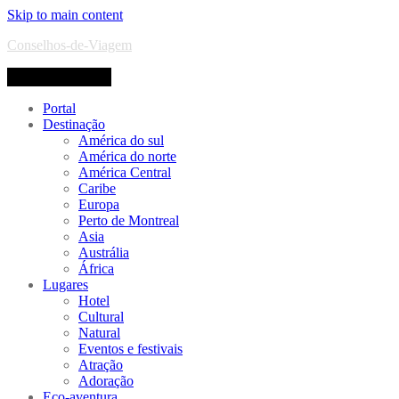
Skip to main content
Conselhos-de-Viagem
Toggle navigation
Portal
Destinação
América do sul
América do norte
América Central
Caribe
Europa
Perto de Montreal
Asia
Austrália
África
Lugares
Hotel
Cultural
Natural
Eventos e festivais
Atração
Adoração
Eco-aventura