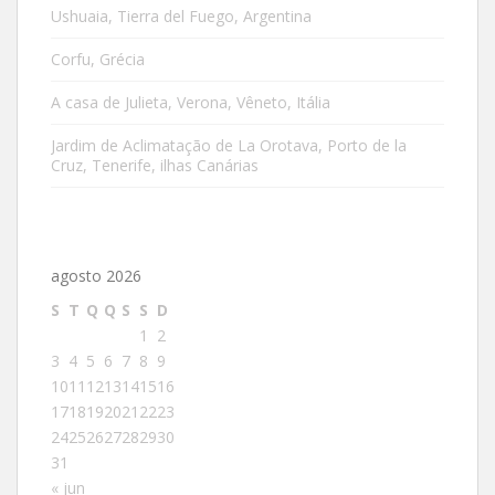
Ushuaia, Tierra del Fuego, Argentina
Corfu, Grécia
A casa de Julieta, Verona, Vêneto, Itália
Jardim de Aclimatação de La Orotava, Porto de la
Cruz, Tenerife, ilhas Canárias
agosto 2026
S
T
Q
Q
S
S
D
1
2
3
4
5
6
7
8
9
10
11
12
13
14
15
16
17
18
19
20
21
22
23
24
25
26
27
28
29
30
31
« jun