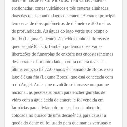
libera fumos de enxofre tóxicos. Tem várias caldeiras
erosionadas, cones vulcânicos e três crateras alinhadas,
duas das quais contêm lagos de cratera. A cratera principal
tem cerca de dois quilômetros de diâmetro e 300 metros
de profundidade. As águas do lago verde que ocupa o
fundo (Laguna Caliente) são ácidos muito sulfurosos e
quentes (até 85° C). Também podemos observar as
libertações de fumarolas de enxofre nas encostas internas
desta cratera. Por outro lado, a outra cratera teve sua
última erupção há 7.500 anos; é chamado de Botos e seu
lago é água fria (Laguna Botos), que está conectada com
o rio Angel. Antes que o vulcão se tornasse um parque
nacional, as pessoas subiram para encher garrafas de
vidro com a água ácida da cratera, e foi vendida em
farmácias para aliviar a dor muscular e também foi
colocada no buraco de uma decadência para causar a
queda do dente ou foi usado para queimar as verrugas e