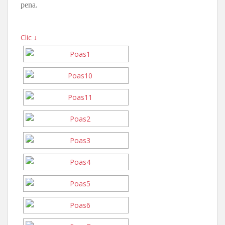
pena.
Clic ↓