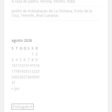
A casa de Julieta, Verona, Vêneto, Itália
Jardim de Aclimatação de La Orotava, Porto de la
Cruz, Tenerife, ilhas Canárias
agosto 2026
S
T
Q
Q
S
S
D
1
2
3
4
5
6
7
8
9
10
11
12
13
14
15
16
17
18
19
20
21
22
23
24
25
26
27
28
29
30
31
« jun
Escolha