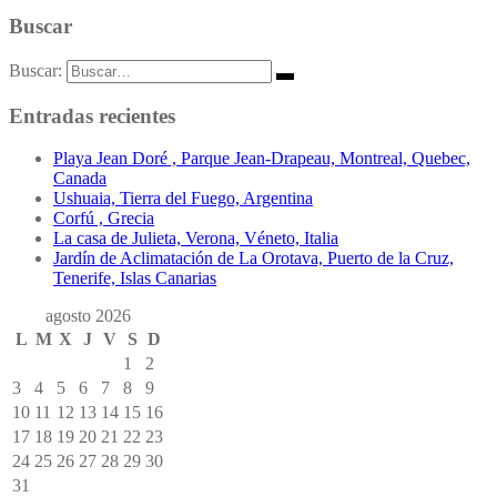
Buscar
Buscar:
Entradas recientes
Playa Jean Doré , Parque Jean-Drapeau, Montreal, Quebec,
Canada
Ushuaia, Tierra del Fuego, Argentina
Corfú , Grecia
La casa de Julieta, Verona, Véneto, Italia
Jardín de Aclimatación de La Orotava, Puerto de la Cruz,
Tenerife, Islas Canarias
agosto 2026
L
M
X
J
V
S
D
1
2
3
4
5
6
7
8
9
10
11
12
13
14
15
16
17
18
19
20
21
22
23
24
25
26
27
28
29
30
31