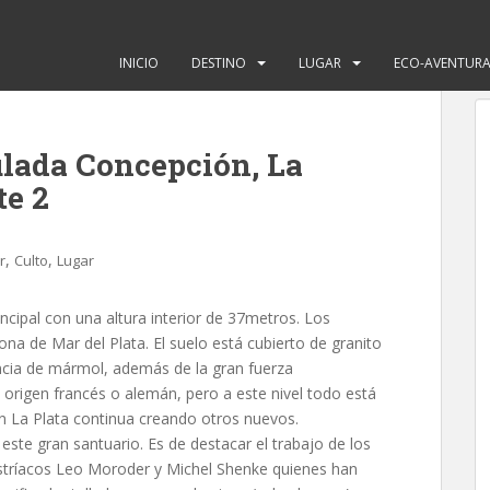
INICIO
DESTINO
LUGAR
ECO-AVENTUR
ulada Concepción, La
te 2
,
,
r
Culto
Lugar
principal con una altura interior de 37metros. Los
ona de Mar del Plata. El suelo está cubierto de granito
ncia de mármol, además de la gran fuerza
de origen francés o alemán, pero a este nivel todo está
 en La Plata continua creando otros nuevos.
este gran santuario. Es de destacar el trabajo de los
stríacos Leo Moroder y Michel Shenke quienes han