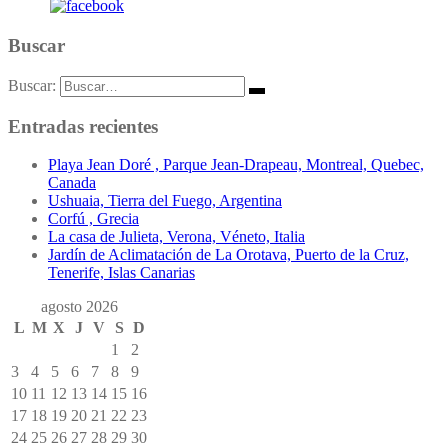
Buscar
Buscar:
Entradas recientes
Playa Jean Doré , Parque Jean-Drapeau, Montreal, Quebec,
Canada
Ushuaia, Tierra del Fuego, Argentina
Corfú , Grecia
La casa de Julieta, Verona, Véneto, Italia
Jardín de Aclimatación de La Orotava, Puerto de la Cruz,
Tenerife, Islas Canarias
agosto 2026
L
M
X
J
V
S
D
1
2
3
4
5
6
7
8
9
10
11
12
13
14
15
16
17
18
19
20
21
22
23
24
25
26
27
28
29
30