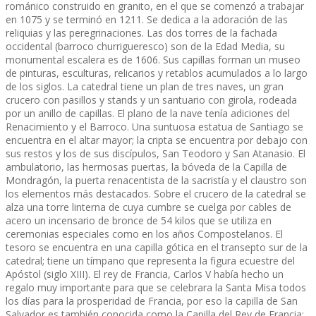
románico construido en granito, en el que se comenzó a trabajar
en 1075 y se terminó en 1211. Se dedica a la adoración de las
reliquias y las peregrinaciones. Las dos torres de la fachada
occidental (barroco churrigueresco) son de la Edad Media, su
monumental escalera es de 1606. Sus capillas forman un museo
de pinturas, esculturas, relicarios y retablos acumulados a lo largo
de los siglos. La catedral tiene un plan de tres naves, un gran
crucero con pasillos y stands y un santuario con girola, rodeada
por un anillo de capillas. El plano de la nave tenía adiciones del
Renacimiento y el Barroco. Una suntuosa estatua de Santiago se
encuentra en el altar mayor; la cripta se encuentra por debajo con
sus restos y los de sus discípulos, San Teodoro y San Atanasio. El
ambulatorio, las hermosas puertas, la bóveda de la Capilla de
Mondragón, la puerta renacentista de la sacristía y el claustro son
los elementos más destacados. Sobre el crucero de la catedral se
alza una torre linterna de cuya cumbre se cuelga por cables de
acero un incensario de bronce de 54 kilos que se utiliza en
ceremonias especiales como en los años Compostelanos. El
tesoro se encuentra en una capilla gótica en el transepto sur de la
catedral; tiene un tímpano que representa la figura ecuestre del
Apóstol (siglo XIII). El rey de Francia, Carlos V había hecho un
regalo muy importante para que se celebrara la Santa Misa todos
los días para la prosperidad de Francia, por eso la capilla de San
Salvador es también conocida como la Capilla del Rey de Francia;