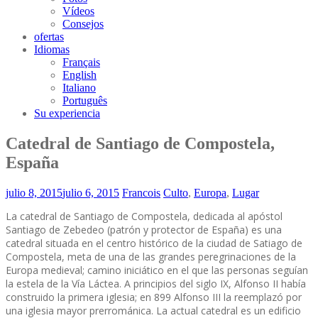
Vídeos
Consejos
ofertas
Idiomas
Français
English
Italiano
Português
Su experiencia
Catedral de Santiago de Compostela,
España
julio 8, 2015
julio 6, 2015
Francois
Culto
,
Europa
,
Lugar
La catedral de Santiago de Compostela, dedicada al apóstol
Santiago de Zebedeo (patrón y protector de España) es una
catedral situada en el centro histórico de la ciudad de Satiago de
Compostela, meta de una de las grandes peregrinaciones de la
Europa medieval; camino iniciático en el que las personas seguían
la estela de la Vía Láctea. A principios del siglo IX, Alfonso II había
construido la primera iglesia; en 899 Alfonso III la reemplazó por
una iglesia mayor prerrománica. La actual catedral es un edificio