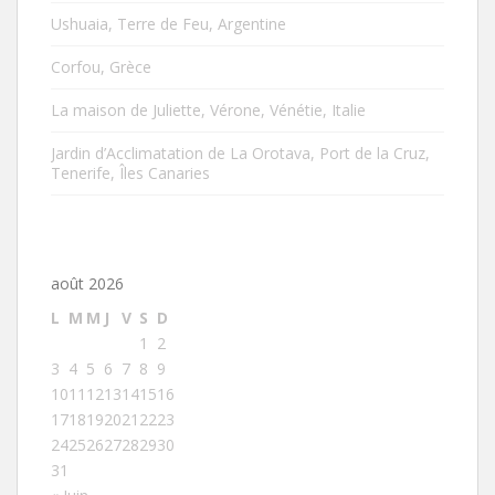
Ushuaia, Terre de Feu, Argentine
Corfou, Grèce
La maison de Juliette, Vérone, Vénétie, Italie
Jardin d’Acclimatation de La Orotava, Port de la Cruz,
Tenerife, Îles Canaries
août 2026
L
M
M
J
V
S
D
1
2
3
4
5
6
7
8
9
10
11
12
13
14
15
16
17
18
19
20
21
22
23
24
25
26
27
28
29
30
31