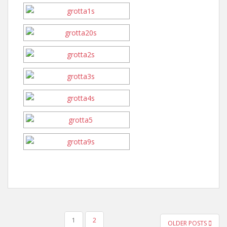
PAGINATION
1
2
OLDER POSTS