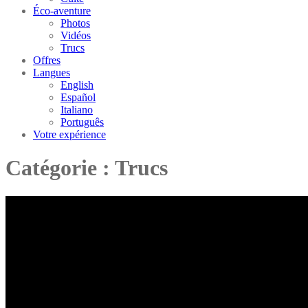
Éco-aventure
Photos
Vidéos
Trucs
Offres
Langues
English
Español
Italiano
Português
Votre expérience
Catégorie :
Trucs