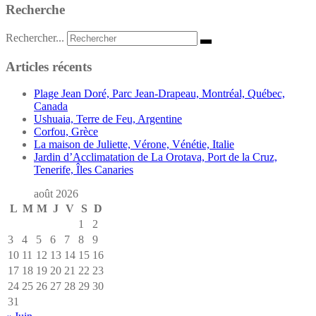
Recherche
Rechercher...
Articles récents
Plage Jean Doré, Parc Jean-Drapeau, Montréal, Québec,
Canada
Ushuaia, Terre de Feu, Argentine
Corfou, Grèce
La maison de Juliette, Vérone, Vénétie, Italie
Jardin d’Acclimatation de La Orotava, Port de la Cruz,
Tenerife, Îles Canaries
août 2026
L
M
M
J
V
S
D
1
2
3
4
5
6
7
8
9
10
11
12
13
14
15
16
17
18
19
20
21
22
23
24
25
26
27
28
29
30
31