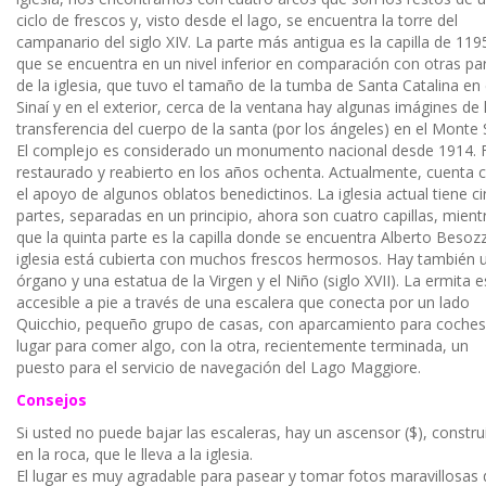
ciclo de frescos y, visto desde el lago, se encuentra la torre del
campanario del siglo XIV. La parte más antigua es la capilla de 119
que se encuentra en un nivel inferior en comparación con otras pa
de la iglesia, que tuvo el tamaño de la tumba de Santa Catalina en 
Sinaí y en el exterior, cerca de la ventana hay algunas imágines de 
transferencia del cuerpo de la santa (por los ángeles) en el Monte S
El complejo es considerado un monumento nacional desde 1914. 
restaurado y reabierto en los años ochenta. Actualmente, cuenta 
el apoyo de algunos oblatos benedictinos. La iglesia actual tiene c
partes, separadas en un principio, ahora son cuatro capillas, mient
que la quinta parte es la capilla donde se encuentra Alberto Besozz
iglesia está cubierta con muchos frescos hermosos. Hay también 
órgano y una estatua de la Virgen y el Niño (siglo XVII). La ermita e
accesible a pie a través de una escalera que conecta por un lado
Quicchio, pequeño grupo de casas, con aparcamiento para coches
lugar para comer algo, con la otra, recientemente terminada, un
puesto para el servicio de navegación del Lago Maggiore.
Consejos
Si usted no puede bajar las escaleras, hay un ascensor ($), constru
en la roca, que le lleva a la iglesia.
El lugar es muy agradable para pasear y tomar fotos maravillosas 