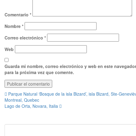
Comentario
*
Nombre
*
Correo electrónico
*
Web
Guarda mi nombre, correo electrónico y web en este navegado
para la próxima vez que comente.
Navegación
Parque Natural ‘Bosque de la isla Bizard’, isla Bizard, Ste-Geneviè
Montreal, Quebec
de
Lago de Orta, Novara, Italia
entradas