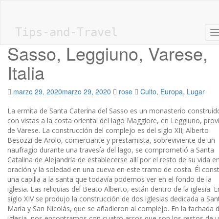
Skip to main content
Ermita de Santa Caterina d
Tips-and-Travel
T
Sasso, Leggiuno, Varese,
Italia
marzo 29, 2020
marzo 29, 2020
rose
Culto
,
Europa
,
Lugar
La ermita de Santa Caterina del Sasso es un monasterio construid
con vistas a la costa oriental del lago Maggiore, en Leggiuno, prov
de Varese. La construcción del complejo es del siglo XII; Alberto
Besozzi de Arolo, comerciante y prestamista, sobreviviente de un
naufragio durante una travesía del lago, se comprometió a Santa
Catalina de Alejandría de establecerse allí por el resto de su vida en
oración y la soledad en una cueva en este tramo de costa. Él cons
una capilla a la santa que todavía podemos ver en el fondo de la
iglesia. Las reliquias del Beato Alberto, están dentro de la iglesia. E
siglo XIV se produjo la construcción de dos iglesias dedicada a San
María y San Nicolás, que se añadieron al complejo. En la fachada d
iglesia, nos encontramos con cuatro arcos que son los restos de 