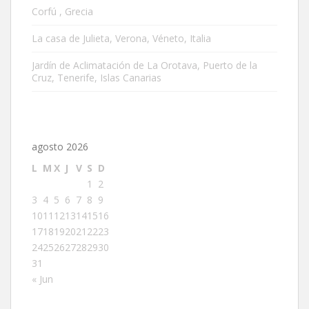
Corfú , Grecia
La casa de Julieta, Verona, Véneto, Italia
Jardín de Aclimatación de La Orotava, Puerto de la
Cruz, Tenerife, Islas Canarias
agosto 2026
L
M
X
J
V
S
D
1
2
3
4
5
6
7
8
9
10
11
12
13
14
15
16
17
18
19
20
21
22
23
24
25
26
27
28
29
30
31
« Jun