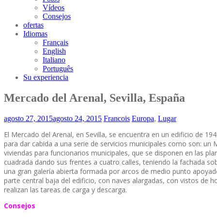
Vídeos
Consejos
ofertas
Idiomas
Français
English
Italiano
Português
Su experiencia
Mercado del Arenal, Sevilla, España
agosto 27, 2015
agosto 24, 2015
Francois
Europa
,
Lugar
El Mercado del Arenal, en Sevilla, se encuentra en un edificio de 1
para dar cabida a una serie de servicios municipales como son: un 
viviendas para funcionarios municipales, que se disponen en las pla
cuadrada dando sus frentes a cuatro calles, teniendo la fachada sobre
una gran galería abierta formada por arcos de medio punto apoyados
parte central baja del edificio, con naves alargadas, con vistos de 
realizan las tareas de carga y descarga.
Consejos