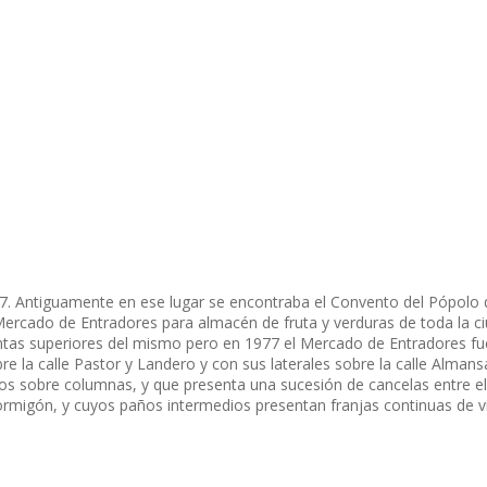
947. Antiguamente en ese lugar se encontraba el Convento del Pópolo q
Mercado de Entradores para almacén de fruta y verduras de toda la ci
ntas superiores del mismo pero en 1977 el Mercado de Entradores fue l
 la calle Pastor y Landero y con sus laterales sobre la calle Almansa y
 sobre columnas, y que presenta una sucesión de cancelas entre ellas
hormigón, y cuyos paños intermedios presentan franjas continuas de vid