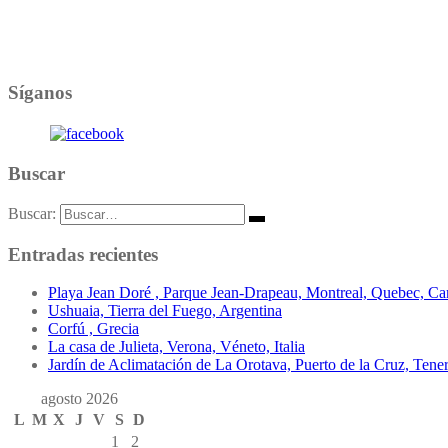
Síganos
Buscar
Buscar:
Entradas recientes
Playa Jean Doré , Parque Jean-Drapeau, Montreal, Quebec, C
Ushuaia, Tierra del Fuego, Argentina
Corfú , Grecia
La casa de Julieta, Verona, Véneto, Italia
Jardín de Aclimatación de La Orotava, Puerto de la Cruz, Teneri
agosto 2026
L
M
X
J
V
S
D
1
2