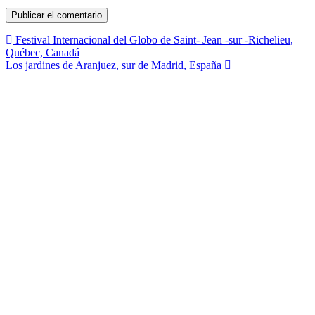
Navegación
Festival Internacional del Globo de Saint- Jean -sur -Richelieu,
Québec, Canadá
de
Los jardines de Aranjuez, sur de Madrid, España
entradas