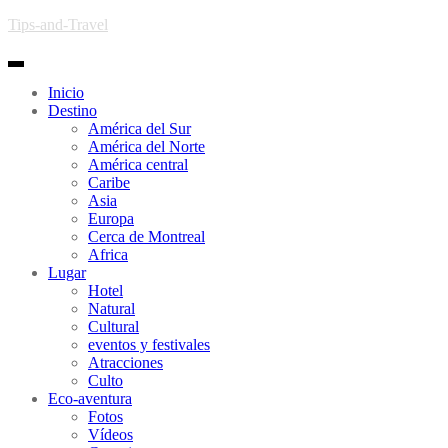
Skip to main content
Tips-and-Travel
Toggle navigation
Inicio
Destino
América del Sur
América del Norte
América central
Caribe
Asia
Europa
Cerca de Montreal
Africa
Lugar
Hotel
Natural
Cultural
eventos y festivales
Atracciones
Culto
Eco-aventura
Fotos
Vídeos