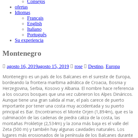
Consejos
ofertas
Idiomas
Français
English
Italiano
Português
Su experiencia
Montenegro
agosto 16, 2019
agosto 15, 2019
rose
Destino
,
Europa
Montenegro es un país de los Balcanes en el sureste de Europa,
bordeando la frontera marítima adriática de Croacia, Bosnia y
Herzegovina, Serbia, Kosovo y Albania. El nombre hace referencia
a los oscuros bosques que una vez cubrieron los Alpes Dináricos.
Aunque tiene una gran salida al mar, el país carece de puerto
importante por tener una costa muy accidentada y su puerto
principal es Bar. Encontramos el Monte Orjen (1,894m), que es la
culminación de las cadenas de piedra caliza de la costa, las
montañas Prokletije (2,534m) y la zona más baja es el valle del
Zeta (500 m) y también hay algunas cavidades naturales. Los
lugares más erosionados de la península de los Balcanes durante