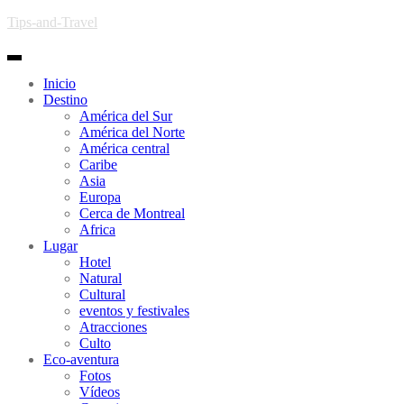
Skip to main content
Tips-and-Travel
Toggle navigation
Inicio
Destino
América del Sur
América del Norte
América central
Caribe
Asia
Europa
Cerca de Montreal
Africa
Lugar
Hotel
Natural
Cultural
eventos y festivales
Atracciones
Culto
Eco-aventura
Fotos
Vídeos