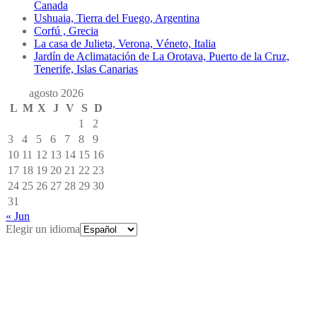
Canada
Ushuaia, Tierra del Fuego, Argentina
Corfú , Grecia
La casa de Julieta, Verona, Véneto, Italia
Jardín de Aclimatación de La Orotava, Puerto de la Cruz,
Tenerife, Islas Canarias
agosto 2026
L
M
X
J
V
S
D
1
2
3
4
5
6
7
8
9
10
11
12
13
14
15
16
17
18
19
20
21
22
23
24
25
26
27
28
29
30
31
« Jun
Elegir un idioma