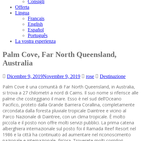
Consigli
Offerta
Lingua
Français
English
Español
Português
La vostra esperienza
Palm Cove, Far North Queensland,
Australia
Dicembre 9, 2019
Novembre 9, 2019
rose
Destinazione
Palm Cove è una comunità di Far North Queensland, in Australia,
si trova a 27 chilometri a nord di Cairns. Il suo nome si riferisce alle
palme che costeggiano il mare. Esso è nel sud dell’Oceano
Pacifico, proteto dalla Grande Barriera Corallina, completamente
circondata dalla foresta pluviale tropicale Daintree e vicino al
Parco Nazionale di Daintree, con un clima tropicale. È molto
piccola e il posto non offre molti servizi pubblici. La prima catena
alberghiera internazionale sul posto foi il Ramada Reef Resort nel
1986 e la città ha continuato ad aumentare nel riconoscimento
nazionale e internazionale, fin’ora. Troverete molti corridori,