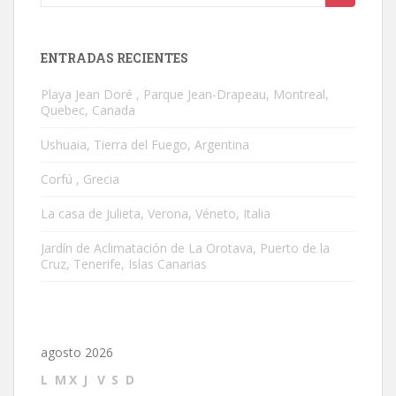
ENTRADAS RECIENTES
Playa Jean Doré , Parque Jean-Drapeau, Montreal,
Quebec, Canada
Ushuaia, Tierra del Fuego, Argentina
Corfú , Grecia
La casa de Julieta, Verona, Véneto, Italia
Jardín de Aclimatación de La Orotava, Puerto de la
Cruz, Tenerife, Islas Canarias
agosto 2026
L
M
X
J
V
S
D