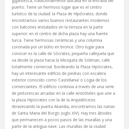
gigantesca, tradicionalmente ubicada en la entrada del
puerto. Tiene un hermoso lugar que es el centro
turístico de la ciudad: la Plaza de Hipócrates; donde
encontramos varios buenos restaurantes modernos
con balcones iinstalados en la terraza en la parte
superior; en el centro de dicha plaza hay una fuente
turca. Tiene hermosas cerámicas y una columna
coronada por un bùho en bronce. Otro lugar para
conocer es la calle de Sócrates; pequeña callejuela que
va desde la plaza hacia la Mezquita de Soliman, calle
totalmente comercial. Bordeando la Plaza Hipócrates,
hay un interesante edificio de piedras con escalera
exterior conocido como ‘Castellania’ o Logia de los
comerciantes. El edificio continúa a través de una serie
de pintorescas arcadas en la calle Aristóteles que une a
la plaza Hipócrates con la de la Arquidiócesis.
Atravesando la puerta Akandia, encontramos las ruinas
de Santa Maria del Borgo (siglo XIV). Hay tres ábsides
que permanecen a pocos pasos de las murallas y una
parte de la antigua nave. Las murallas de la ciudad