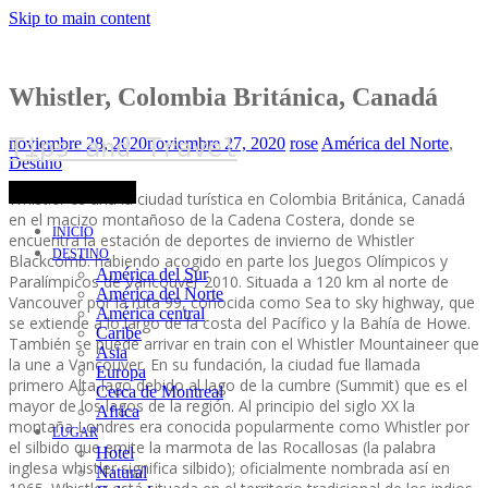
Skip to main content
Whistler, Colombia Británica, Canadá
Tips-and-Travel
noviembre 28, 2020
noviembre 27, 2020
rose
América del Norte
,
Destino
Toggle navigation
Whistler es una la ciudad turística en Colombia Británica, Canadá
en el macizo montañoso de la Cadena Costera, donde se
INICIO
encuentra la estación de deportes de invierno de Whistler
DESTINO
Blackcomb. habiendo acogido en parte los Juegos Olímpicos y
América del Sur
Paralímpicos de Vancouver 2010. Situada a 120 km al norte de
América del Norte
Vancouver por la ruta 99, conocida como Sea to sky highway, que
América central
se extiende a lo largo de la costa del Pacífico y la Bahía de Howe.
Caribe
También se puede arrivar en train con el Whistler Mountaineer que
Asia
la une a Vancouver. En su fundación, la ciudad fue llamada
Europa
primero Alta-lago debido al lago de la cumbre (Summit) que es el
Cerca de Montreal
mayor de los lagos de la región. Al principio del siglo XX la
Africa
montaña Londres era conocida popularmente como Whistler por
LUGAR
el silbido que emite la marmota de las Rocallosas (la palabra
Hotel
inglesa whistler significa silbido); oficialmente nombrada así en
Natural