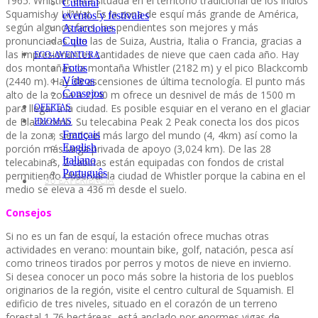
1965. Whistler está situada en el territorio tradicional de los indios
Cultural
Squamish y Lil’Wat. Es la zona de esquí más grande de América,
eventos y festivales
según algunos fans, las pendientes son mejores y más
Atracciones
pronunciadas que las de Suiza, Austria, Italia o Francia, gracias a
Culto
las impresionantes cantidades de nieve que caen cada año. Hay
ECO-AVENTURA
dos montañas: la montaña Whistler (2182 m) y el pico Blackcomb
Fotos
(2440 m). Hay 38 ascensiones de última tecnología. El punto más
Vídeos
Consejos
alto de la zona a 2240 m ofrece un desnivel de más de 1500 m
para llegar a la ciudad. Es posible esquiar en el verano en el glaciar
OFERTAS
de Blackcomb. Su telecabina Peak 2 Peak conecta los dos picos
IDIOMAS
de la zona, siendo el más largo del mundo (4, 4km) así como la
Français
English
porción más larga privada de apoyo (3,024 km). De las 28
Italiano
telecabinas, 2 cabinas están equipadas con fondos de cristal
Português
permitiendo observar la ciudad de Whistler porque la cabina en el
SU EXPERIENCIA
medio se eleva a 436 m desde el suelo.
Consejos
Si no es un fan de esquí, la estación ofrece muchas otras
actividades en verano: mountain bike, golf, natación, pesca así
como trineos tirados por perros y motos de nieve en invierno.
Si desea conocer un poco más sobre la historia de los pueblos
originarios de la región, visite el centro cultural de Squamish. El
edificio de tres niveles, situado en el corazón de un terreno
forestal 1,76 hectáreas, está anclado por enormes vigas de