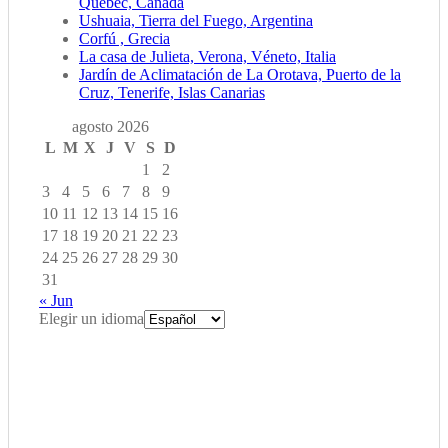
Quebec, Canada
Ushuaia, Tierra del Fuego, Argentina
Corfú , Grecia
La casa de Julieta, Verona, Véneto, Italia
Jardín de Aclimatación de La Orotava, Puerto de la
Cruz, Tenerife, Islas Canarias
agosto 2026
L
M
X
J
V
S
D
1
2
3
4
5
6
7
8
9
10
11
12
13
14
15
16
17
18
19
20
21
22
23
24
25
26
27
28
29
30
31
« Jun
Elegir un idioma