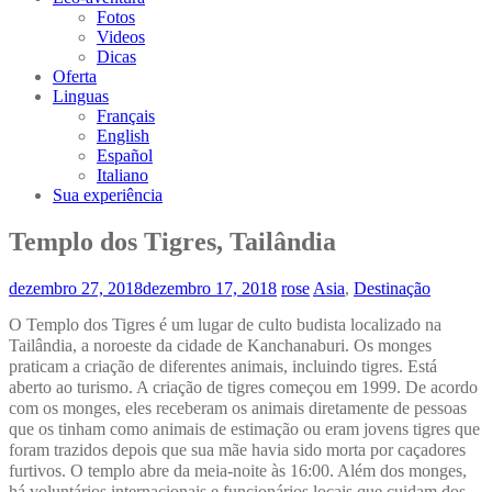
Fotos
Videos
Dicas
Oferta
Linguas
Français
English
Español
Italiano
Sua experiência
Templo dos Tigres, Tailândia
dezembro 27, 2018
dezembro 17, 2018
rose
Asia
,
Destinação
O Templo dos Tigres é um lugar de culto budista localizado na
Tailândia, a noroeste da cidade de Kanchanaburi. Os monges
praticam a criação de diferentes animais, incluindo tigres. Está
aberto ao turismo. A criação de tigres começou em 1999. De acordo
com os monges, eles receberam os animais diretamente de pessoas
que os tinham como animais de estimação ou eram jovens tigres que
foram trazidos depois que sua mãe havia sido morta por caçadores
furtivos. O templo abre da meia-noite às 16:00. Além dos monges,
há voluntários internacionais e funcionários locais que cuidam dos