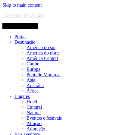
Skip to main content
Conselhos-de-Viagem
Toggle navigation
Portal
Destinação
América do sul
América do norte
América Central
Caribe
Europa
Perto de Montreal
Asia
Austrália
África
Lugares
Hotel
Cultural
Natural
Eventos e festivais
Atração
Adoração
Eco-aventura