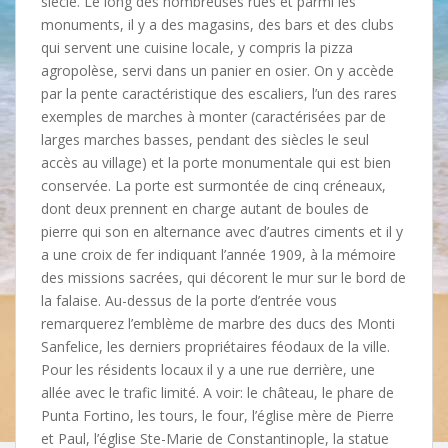
siècle. Le long des nombreuses rues et parmi les
monuments, il y a des magasins, des bars et des clubs
qui servent une cuisine locale, y compris la pizza
agropolèse, servi dans un panier en osier. On y accède
par la pente caractéristique des escaliers, l’un des rares
exemples de marches à monter (caractérisées par de
larges marches basses, pendant des siècles le seul
accès au village) et la porte monumentale qui est bien
conservée. La porte est surmontée de cinq créneaux,
dont deux prennent en charge autant de boules de
pierre qui son en alternance avec d’autres ciments et il y
a une croix de fer indiquant l’année 1909, à la mémoire
des missions sacrées, qui décorent le mur sur le bord de
la falaise. Au-dessus de la porte d’entrée vous
remarquerez l’emblème de marbre des ducs des Monti
Sanfelice, les derniers propriétaires féodaux de la ville.
Pour les résidents locaux il y a une rue derrière, une
allée avec le trafic limité. A voir: le château, le phare de
Punta Fortino, les tours, le four, l’église mère de Pierre
et Paul, l’église Ste-Marie de Constantinople, la statue