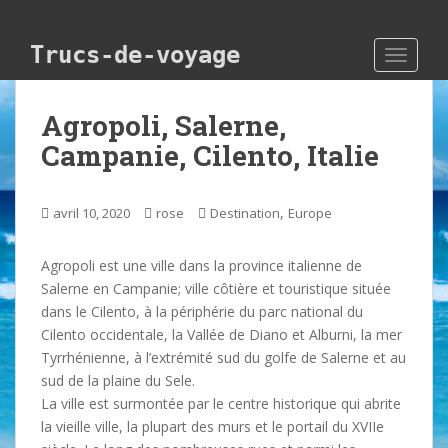
Skip to main content
Trucs-de-voyage
TOGGLE
Agropoli, Salerne,
Campanie, Cilento, Italie
,
avril 10, 2020
rose
Destination
Europe
Agropoli est une ville dans la province italienne de
Salerne en Campanie; ville côtière et touristique située
dans le Cilento, à la périphérie du parc national du
Cilento occidentale, la Vallée de Diano et Alburni, la mer
Tyrrhénienne, à l’extrémité sud du golfe de Salerne et au
sud de la plaine du Sele.
La ville est surmontée par le centre historique qui abrite
la vieille ville, la plupart des murs et le portail du XVIIe