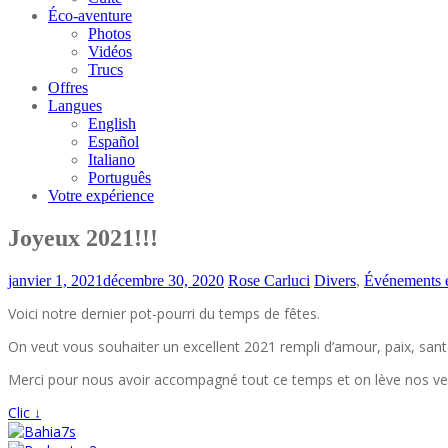
Éco-aventure
Photos
Vidéos
Trucs
Offres
Langues
English
Español
Italiano
Português
Votre expérience
Joyeux 2021!!!
janvier 1, 2021
décembre 30, 2020
Rose Carluci
Divers
,
Événements e
Voici notre dernier pot-pourri du temps de fêtes.
On veut vous souhaiter un excellent 2021 rempli d’amour, paix, sant
Merci pour nous avoir accompagné tout ce temps et on lève nos verr
Clic ↓