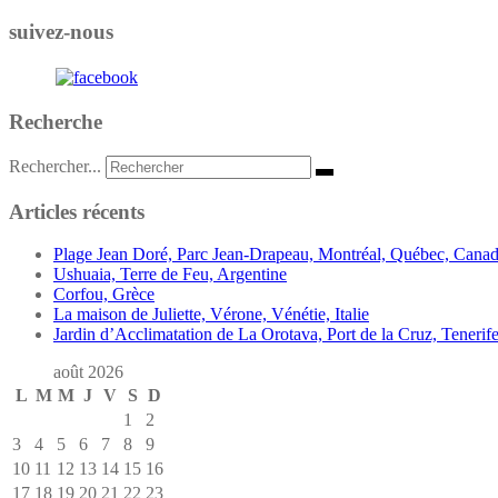
suivez-nous
Recherche
Rechercher...
Articles récents
Plage Jean Doré, Parc Jean-Drapeau, Montréal, Québec, Cana
Ushuaia, Terre de Feu, Argentine
Corfou, Grèce
La maison de Juliette, Vérone, Vénétie, Italie
Jardin d’Acclimatation de La Orotava, Port de la Cruz, Tenerife
août 2026
L
M
M
J
V
S
D
1
2
3
4
5
6
7
8
9
10
11
12
13
14
15
16
17
18
19
20
21
22
23