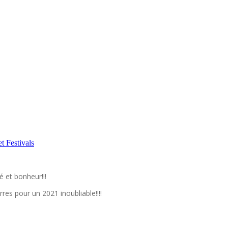
t Festivals
é et bonheur!!!
es pour un 2021 inoubliable!!!!