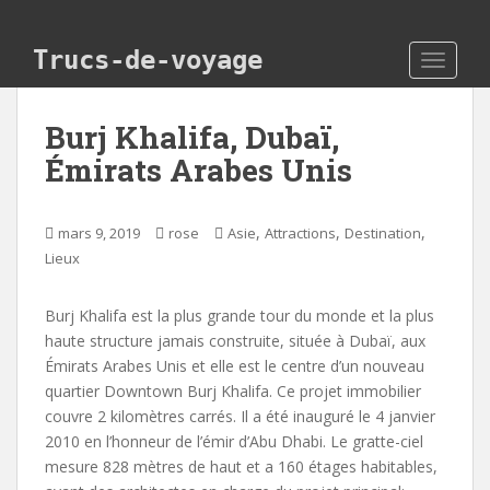
Skip to main content
Trucs-de-voyage
TOGGLE
Burj Khalifa, Dubaï,
Émirats Arabes Unis
,
,
,
mars 9, 2019
rose
Asie
Attractions
Destination
Lieux
Burj Khalifa est la plus grande tour du monde et la plus
haute structure jamais construite, située à Dubaï, aux
Émirats Arabes Unis et elle est le centre d’un nouveau
quartier Downtown Burj Khalifa. Ce projet immobilier
couvre 2 kilomètres carrés. Il a été inauguré le 4 janvier
2010 en l’honneur de l’émir d’Abu Dhabi. Le gratte-ciel
mesure 828 mètres de haut et a 160 étages habitables,