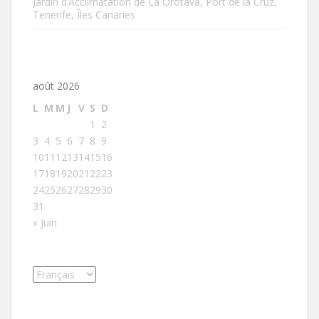
Jardin d’Acclimatation de La Orotava, Port de la Cruz,
Tenerife, Îles Canaries
août 2026
L
M
M
J
V
S
D
1
2
3
4
5
6
7
8
9
10
11
12
13
14
15
16
17
18
19
20
21
22
23
24
25
26
27
28
29
30
31
« Juin
Choisir
une
langue