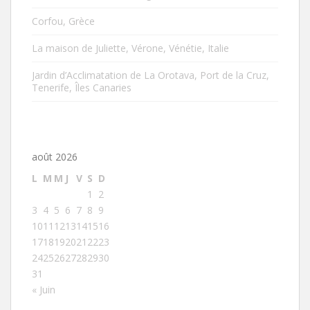
Corfou, Grèce
La maison de Juliette, Vérone, Vénétie, Italie
Jardin d’Acclimatation de La Orotava, Port de la Cruz,
Tenerife, Îles Canaries
août 2026
L
M
M
J
V
S
D
1
2
3
4
5
6
7
8
9
10
11
12
13
14
15
16
17
18
19
20
21
22
23
24
25
26
27
28
29
30
31
« Juin