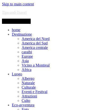
Skip to main content
Tips-and-Travel
Toggle navigation
home
Destinazione
America del Nord
America del Sud
America centrale
caraibi
Europe
Asia
Vicino a Montreal
Africa
Luogo
Albergo
Naturale
Culturale
Eventi e Festival
Attrazioni
Culto
Eco-avventura
Foto