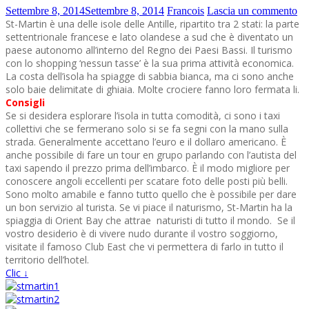
Settembre 8, 2014
Settembre 8, 2014
Francois
Lascia un commento
St-Martin è una delle isole delle Antille, ripartito tra 2 stati: la parte
settentrionale francese e lato olandese a sud che è diventato un
paese autonomo all’interno del Regno dei Paesi Bassi. Il turismo
con lo shopping ‘nessun tasse’ è la sua prima attività economica.
La costa dell’isola ha spiagge di sabbia bianca, ma ci sono anche
solo baie delimitate di ghiaia. Molte crociere fanno loro fermata li.
Consigli
Se si desidera esplorare l’isola in tutta comodità, ci sono i taxi
collettivi che se fermerano solo si se fa segni con la mano sulla
strada. Generalmente accettano l’euro e il dollaro americano.
È
anche possibile di fare un tour en grupo parlando con l’autista del
taxi sapendo il prezzo prima dell’imbarco. È il modo migliore per
conoscere angoli eccellenti per scatare foto delle posti più belli.
Sono molto amabile e fanno tutto quello che è possibile per dare
un bon servizio al turista. Se vi piace il naturismo, St-Martin ha la
spiaggia di Orient Bay che attrae naturisti di tutto il mondo. Se il
vostro desiderio è di vivere nudo durante il vostro soggiorno,
visitate il famoso Club East che vi permettera di farlo in tutto il
territorio dell’hotel.
Clic ↓