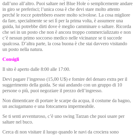
dall’uno all’altro. Puoi saltare nel Blue Hole o semplicemente andare
in giro se preferisci; l’unica cosa è che devi stare molto attento
perché le rocce potrebbero essere molto scivolose. La cosa migliore
da fare, specialmente se sei lì per la prima volta, è assumere una
guida, lui potrebbe dirti dove è meglio camminare o saltare. Ricorda
che sei in un posto che non è ancora troppo commercializzato e non
c’è nessun primo soccorso medico nelle vicinanze se ti succede
qualcosa. D’altra parte, la cosa buona è che stai davvero visitando
un posto nella natura.
Consigli
Il sito è aperto dalle 8:00 alle 17:00.
Devi pagare l’ingresso (15,00 U$) e fornire del denaro extra per il
suggerimento della guida.
Se stai andando con un gruppo di 10
persone o più, puoi negoziare il prezzo dell’ingresso.
Non dimenticare di portare le scarpe da acqua, il costume da bagno,
un asciugamano e una fotocamera impermeabile.
Se ti senti avventuroso, c’è uno swing Tarzan che puoi usare per
saltare nel buco.
Cerca di non visitare il luogo quando le navi da crociera sono