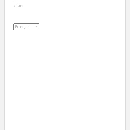
« Juin
Choisir
une
langue