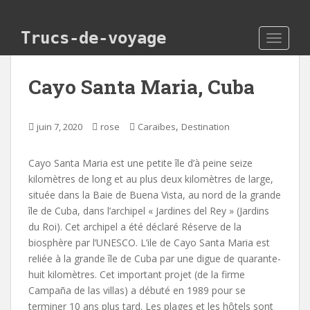
Skip to main content
Trucs-de-voyage
TOGGLE
Cayo Santa Maria, Cuba
,
juin 7, 2020
rose
Caraïbes
Destination
Cayo Santa Maria est une petite île d’à peine seize
kilomètres de long et au plus deux kilomètres de large,
située dans la Baie de Buena Vista, au nord de la grande
île de Cuba, dans l’archipel « Jardines del Rey » (Jardins
du Roi). Cet archipel a été déclaré Réserve de la
biosphère par l’UNESCO. L’ile de Cayo Santa Maria est
reliée à la grande île de Cuba par une digue de quarante-
huit kilomètres. Cet important projet (de la firme
Campaña de las villas) a débuté en 1989 pour se
terminer 10 ans plus tard. Les plages et les hôtels sont