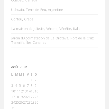
Québec, Canada
Ushuaia, Terre de Feu, Argentine
Corfou, Grèce
La maison de Juliette, Vérone, Vénétie, Italie
Jardin d’Acclimatation de La Orotava, Port de la Cruz,
Tenerife, Îles Canaries
août 2026
L
M
M
J
V
S
D
1
2
3
4
5
6
7
8
9
10
11
12
13
14
15
16
17
18
19
20
21
22
23
24
25
26
27
28
29
30
31