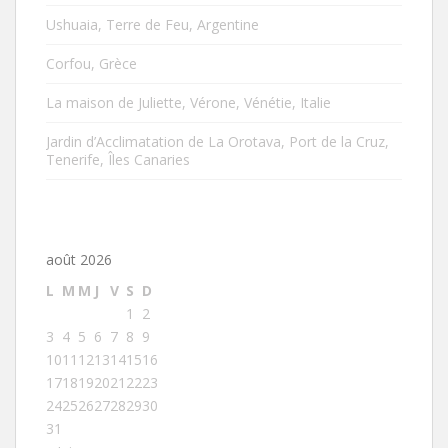
Ushuaia, Terre de Feu, Argentine
Corfou, Grèce
La maison de Juliette, Vérone, Vénétie, Italie
Jardin d’Acclimatation de La Orotava, Port de la Cruz,
Tenerife, Îles Canaries
août 2026
L
M
M
J
V
S
D
1
2
3
4
5
6
7
8
9
10
11
12
13
14
15
16
17
18
19
20
21
22
23
24
25
26
27
28
29
30
31